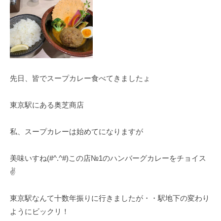
u
n
a
g
a
r
i
先日、皆でスープカレー食べてきましたょ
東京駅にある奥芝商店
私、スープカレーは始めてになりますが
美味いすね(#^.^#)この店№1のハンバーグカレーをチョイス
✌
東京駅なんて十数年振りに行きましたが・・駅地下の変わり
ようにビックリ！