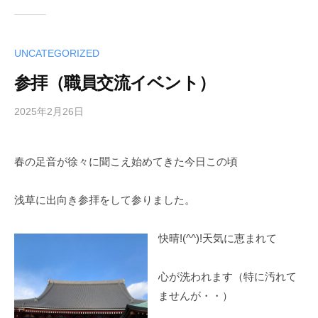
UNCATEGORIZED
参拝（職員交流イベント）
2025年2月26日
b
y
t
春の足音が徐々に聞こえ始めてきた今日この頃
u
n
a
浅草に出向き参拝をして参りました。
g
a
快晴!(^^)!天気に恵まれて
r
i
心が洗われます（特に汚れて
ませんが・・）