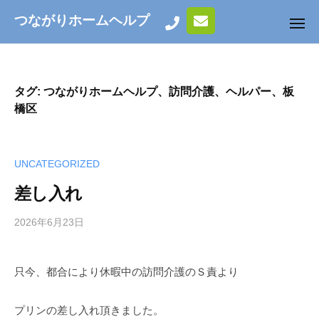
ュ
コ
ー
つながりホームヘルプ
N
メ
ン
ニ
O
ュ
テ
ー
C
ン
A
ツ
タグ:
つながりホームヘルプ、訪問介護、ヘルパー、板
R
へ
橋区
E
ス
N
キ
O
ッ
L
UNCATEGORIZED
I
プ
差し入れ
F
E
2026年6月23日
b
y
t
只今、都合により休暇中の訪問介護のＳ責より
u
n
a
プリンの差し入れ頂きました。