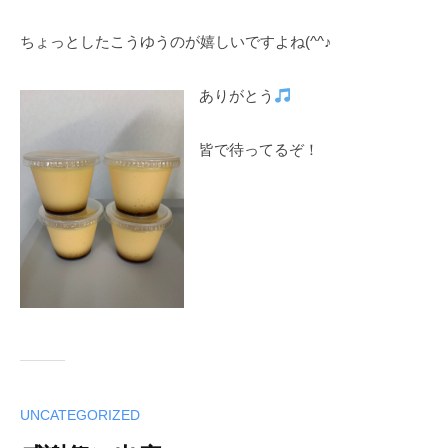
g
a
ちょっとしたこうゆうのが嬉しいですよね(^^♪
r
i
ありがとう
皆で待ってるぞ！
UNCATEGORIZED