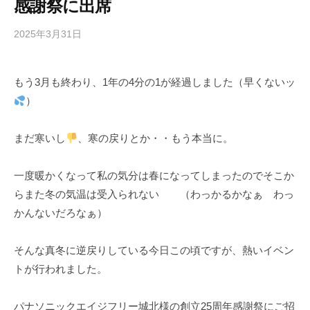
感謝祭に出席
2025年3月31日
b
y
t
もう3月も終わり、1年の4分の1が経過しました（早くないッ
u
）
n
a
g
まだ寒いし
、寒の戻りとか・・もう本当に。
a
r
一度暖かくなって私の気分は春になってしまったのでそこか
i
らまた冬の気温は受入られない （わっかるかなぁ わっ
かんないだろなぁ）
そんな真冬に逆戻りしている今日この頃ですが、熱いイベン
トが行われました。
パナソニックエイジフリー城北様の創立25周年感謝祭にご招