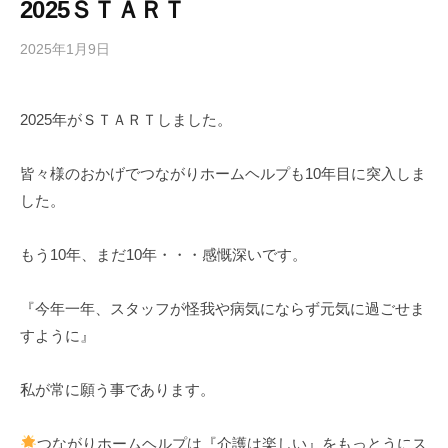
2025ＳＴＡＲＴ
2025年1月9日
b
y
t
2025年がＳＴＡＲＴしました。
u
n
a
皆々様のおかげでつながりホームヘルプも10年目に突入しま
g
した。
a
r
もう10年、まだ10年・・・感慨深いです。
i
『今年一年、スタッフが怪我や病気にならず元気に過ごせま
すように』
私が常に願う事であります。
つながりホームヘルプは『介護は楽しい』をもっとうにス