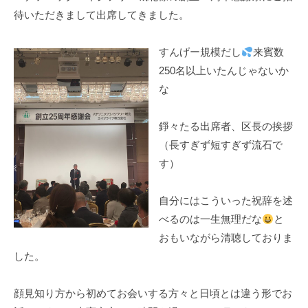
待いただきまして出席してきました。
すんげー規模だし
来賓数
250名以上いたんじゃないか
な
錚々たる出席者、区長の挨拶
（長すぎず短すぎず流石で
す）
自分にはこういった祝辞を述
べるのは一生無理だな
と
おもいながら清聴しておりま
した。
顔見知り方から初めてお会いする方々と日頃とは違う形でお